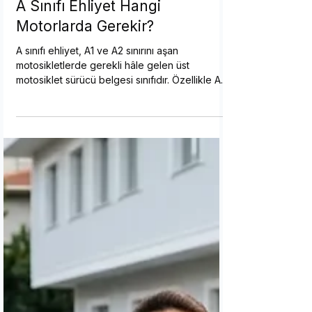
Ali Çetin
A Sınıfı Ehliyet Hangi
Motorlarda Gerekir?
A sınıfı ehliyet, A1 ve A2 sınırını aşan
motosikletlerde gerekli hâle gelen üst
motosiklet sürücü belgesi sınıfıdır. Özellikle A2
sınırını aşan yüksek güçlü motosikletlerde öne
çıkar. A sınıfının hangi motorlarda gerekli
olduğu, A1 ve A2’den farkı, kaç cc sorusunun
nasıl ele alınacağı, yaş ve A2 deneyim şartı,
başvuru süreci ve maliyet kalemleri açıklanır.