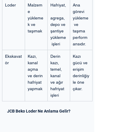
Loder
Malzem
Hafriyat,
Ana 
e 
görevi 
yükleme
agrega, 
yükleme
k ve 
depo ve 
 ve 
taşımak
şantiye 
taşıma 
yükleme
perform
 işleri
ansıdır.
Ekskavat
Kazı, 
Derin 
Kazı 
ör
kanal 
kazı, 
gücü ve 
açma 
temel, 
erişim 
ve derin 
kanal 
derinliğiy
hafriyat 
ve ağır 
le öne 
yapmak
hafriyat 
çıkar.
işleri
JCB Beko Loder Ne Anlama Gelir?