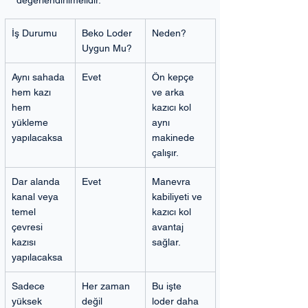
değerlendirilmelidir.
İş Durumu
Beko Loder 
Neden?
Uygun Mu?
Aynı sahada 
Evet
Ön kepçe 
hem kazı 
ve arka 
hem 
kazıcı kol 
yükleme 
aynı 
yapılacaksa
makinede 
çalışır.
Dar alanda 
Evet
Manevra 
kanal veya 
kabiliyeti ve 
temel 
kazıcı kol 
çevresi 
avantaj 
kazısı 
sağlar.
yapılacaksa
Sadece 
Her zaman 
Bu işte 
yüksek 
değil
loder daha 