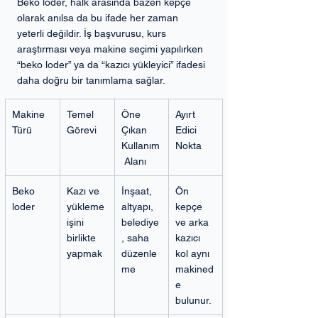
Beko loder, halk arasında bazen kepçe 
olarak anılsa da bu ifade her zaman 
yeterli değildir. İş başvurusu, kurs 
araştırması veya makine seçimi yapılırken 
“beko loder” ya da “kazıcı yükleyici” ifadesi 
daha doğru bir tanımlama sağlar.
Makine 
Temel 
Öne 
Ayırt 
Türü
Görevi
Çıkan 
Edici 
Kullanım
Nokta
 Alanı
Beko 
Kazı ve 
İnşaat, 
Ön 
loder
yükleme 
altyapı, 
kepçe 
işini 
belediye
ve arka 
birlikte 
, saha 
kazıcı 
yapmak
düzenle
kol aynı 
me
makined
e 
bulunur.