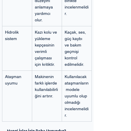
düzeyini 
birlikte 
anlamaya 
incelenmelidi
yardımcı 
r.
olur.
Hidrolik 
Kazı kolu ve 
Kaçak, ses, 
sistem
yükleme 
güç kaybı 
kepçesinin 
ve bakım 
verimli 
geçmişi 
çalışması 
kontrol 
için kritiktir.
edilmelidir.
Ataşman 
Makinenin 
Kullanılacak 
uyumu
farklı işlerde 
ataşmanların
kullanılabilirli
 modele 
ğini artırır.
uyumlu olup 
olmadığı 
incelenmelidi
r.