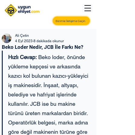
Bizimle İletişime Geçin
Ali Çetin
4 Eyl 2023
8 dakikada okunur
Beko Loder Nedir, JCB İle Farkı Ne?
Hızlı Cevap:
 Beko loder, önünde 
yükleme kepçesi ve arkasında 
kazıcı kol bulunan kazıcı-yükleyici 
iş makinesidir. İnşaat, altyapı, 
belediye ve hafriyat işlerinde 
kullanılır. JCB ise bu makine 
türünü üreten markalardan biridir. 
Operatörlük belgesi, marka adına 
göre değil makinenin türüne göre 