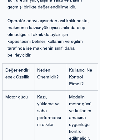
adı, üretim yılı, çalışma saati ve bakım 
geçmişi birlikte değerlendirilmelidir.
Operatör adayı açısından asıl kritik nokta, 
makinenin kazıcı-yükleyici sınıfında olup 
olmadığıdır. Teknik detaylar işin 
kapasitesini belirler; kullanım ve eğitim 
tarafında ise makinenin sınıfı daha 
belirleyicidir.
Değerlendiril
Neden 
Kullanıcı Ne 
ecek Özellik
Önemlidir?
Kontrol 
Etmeli?
Motor gücü
Kazı, 
Modelin 
yükleme ve 
motor gücü 
saha 
ve kullanım 
performansı
amacına 
nı etkiler.
uygunluğu 
kontrol 
edilmelidir.