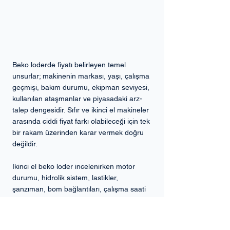
Beko loderde fiyatı belirleyen temel 
unsurlar; makinenin markası, yaşı, çalışma 
geçmişi, bakım durumu, ekipman seviyesi, 
kullanılan ataşmanlar ve piyasadaki arz-
talep dengesidir. Sıfır ve ikinci el makineler 
arasında ciddi fiyat farkı olabileceği için tek 
bir rakam üzerinden karar vermek doğru 
değildir.
İkinci el beko loder incelenirken motor 
durumu, hidrolik sistem, lastikler, 
şanzıman, bom bağlantıları, çalışma saati 
ve servis kayıtları birlikte kontrol 
edilmelidir. Bakım tarafında ise motor yağı, 
filtreler, frenler, hidrolik kaçaklar ve 