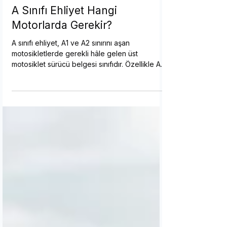
Ali Çetin
A Sınıfı Ehliyet Hangi
Motorlarda Gerekir?
A sınıfı ehliyet, A1 ve A2 sınırını aşan
motosikletlerde gerekli hâle gelen üst
motosiklet sürücü belgesi sınıfıdır. Özellikle A2
sınırını aşan yüksek güçlü motosikletlerde öne
çıkar. A sınıfının hangi motorlarda gerekli
olduğu, A1 ve A2’den farkı, kaç cc sorusunun
nasıl ele alınacağı, yaş ve A2 deneyim şartı,
başvuru süreci ve maliyet kalemleri açıklanır.