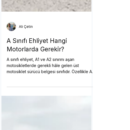
Ali Çetin
A Sınıfı Ehliyet Hangi
Motorlarda Gerekir?
A sınıfı ehliyet, A1 ve A2 sınırını aşan
motosikletlerde gerekli hâle gelen üst
motosiklet sürücü belgesi sınıfıdır. Özellikle A2
sınırını aşan yüksek güçlü motosikletlerde öne
çıkar. A sınıfının hangi motorlarda gerekli
olduğu, A1 ve A2’den farkı, kaç cc sorusunun
nasıl ele alınacağı, yaş ve A2 deneyim şartı,
başvuru süreci ve maliyet kalemleri açıklanır.