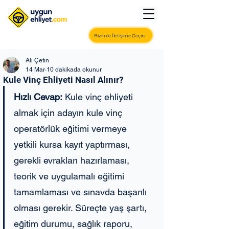
Bizimle İletişime Geçin
Ali Çetin
14 Mar
10 dakikada okunur
Kule Vinç Ehliyeti Nasıl Alınır?
Hızlı Cevap:
 Kule vinç ehliyeti 
almak için adayın kule vinç 
operatörlük eğitimi vermeye 
yetkili kursa kayıt yaptırması, 
gerekli evrakları hazırlaması, 
teorik ve uygulamalı eğitimi 
tamamlaması ve sınavda başarılı 
olması gerekir. Süreçte yaş şartı, 
eğitim durumu, sağlık raporu, 